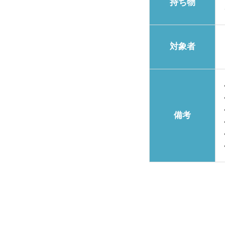
持ち物
対象者
備考